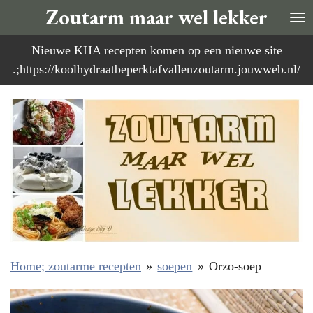
Zoutarm maar wel lekker
Ga
direct
Nieuwe KHA recepten komen op een nieuwe site
naar
.;https://koolhydraatbeperktafvallenzoutarm.jouwweb.nl/
de
hoofdinhoud
Home; zoutarme recepten
»
soepen
»
Orzo-soep