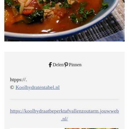
Delen
Pinnen
htpps://.
©
Koolhydratentabel.nl
https://koolhydraatbeperktafvallenzoutarm.jouwweb
.nl/