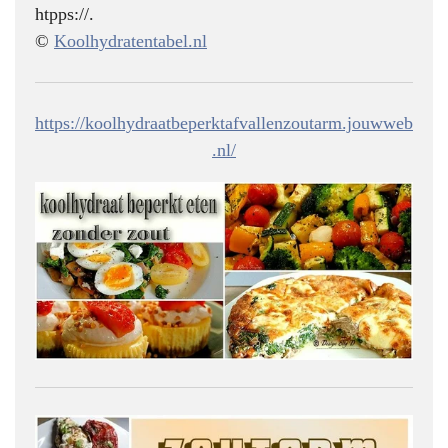
htpps://.
©
Koolhydratentabel.nl
https://koolhydraatbeperktafvallenzoutarm.jouwweb
.nl/