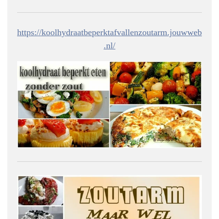
https://koolhydraatbeperktafvallenzoutarm.jouwweb
.nl/