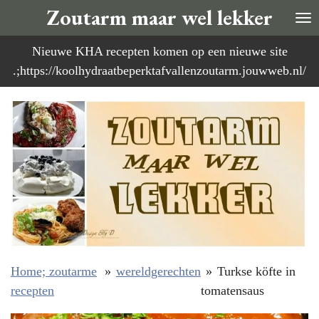
Zoutarm maar wel lekker
Ga
direct
Nieuwe KHA recepten komen op een nieuwe site
naar
.;https://koolhydraatbeperktafvallenzoutarm.jouwweb.nl/
de
hoofdinhoud
Home; zoutarme
»
wereldgerechten
»
Turkse köfte in
recepten
tomatensaus