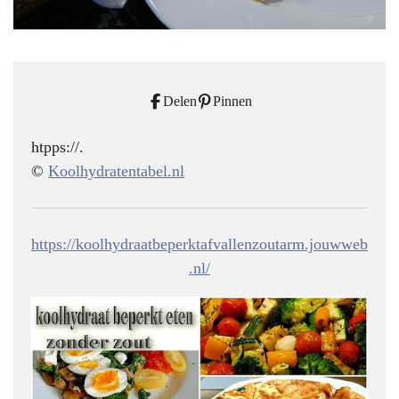
Delen
Pinnen
htpps://.
©
Koolhydratentabel.nl
https://koolhydraatbeperktafvallenzoutarm.jouwweb
.nl/