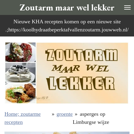
Zoutarm maar wel lekker
Ga
direct
Nieuwe KHA recepten komen op een nieuwe site
naar
.;https://koolhydraatbeperktafvallenzoutarm.jouwweb.nl/
de
hoofdinhoud
Home; zoutarme
»
groente
»
asperges op
recepten
Limburgse wijze