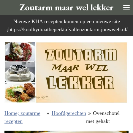
Zoutarm maar wel lekker
Ga
direct
Nieuwe KHA recepten komen op een nieuwe site
naar
.;https://koolhydraatbeperktafvallenzoutarm.jouwweb.nl/
de
hoofdinhoud
Home; zoutarme
»
Hoofdgerechten
»
Ovenschotel
recepten
met gehakt