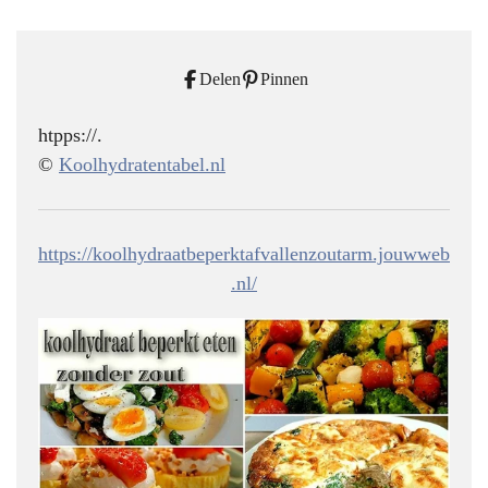
Delen
Pinnen
htpps://.
©
Koolhydratentabel.nl
https://koolhydraatbeperktafvallenzoutarm.jouwweb
.nl/