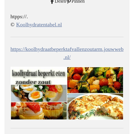
Delen
Pinnen
htpps://.
©
Koolhydratentabel.nl
https://koolhydraatbeperktafvallenzoutarm.jouwweb
.nl/