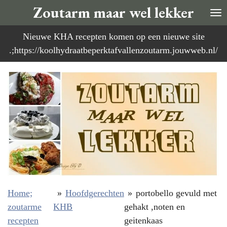
Zoutarm maar wel lekker
Ga
direct
Nieuwe KHA recepten komen op een nieuwe site
naar
.;https://koolhydraatbeperktafvallenzoutarm.jouwweb.nl/
de
hoofdinhoud
Home;
»
Hoofdgerechten
»
portobello gevuld met
zoutarme
KHB
gehakt ,noten en
recepten
geitenkaas