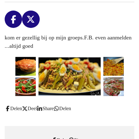
F
X
a
kom er gezellig bij op mijn groeps.F.B. even aanmelden
c
...altijd goed
e
b
o
o
k
Delen
Deel
Share
Delen