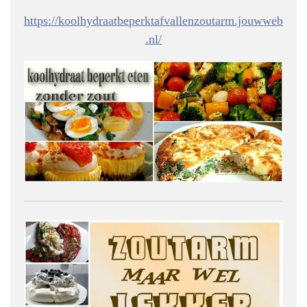
https://koolhydraatbeperktafvallenzoutarm.jouwweb
.nl/