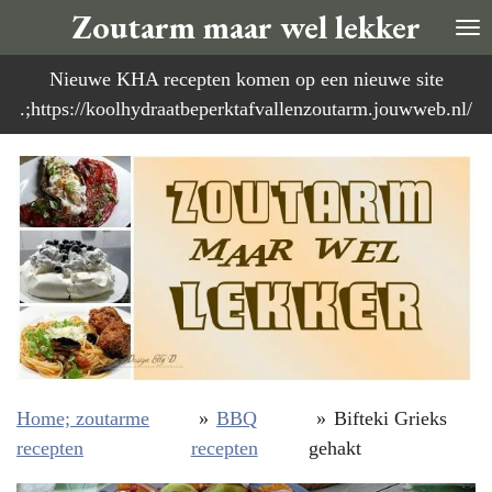
Zoutarm maar wel lekker
Ga
direct
Nieuwe KHA recepten komen op een nieuwe site
naar
.;https://koolhydraatbeperktafvallenzoutarm.jouwweb.nl/
de
hoofdinhoud
Home; zoutarme
»
BBQ
»
Bifteki Grieks
recepten
recepten
gehakt