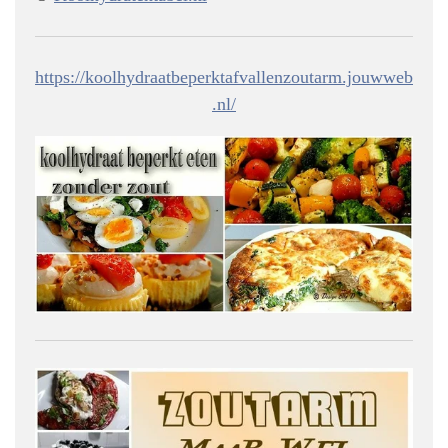
https://koolhydraatbeperktafvallenzoutarm.jouwweb
.nl/