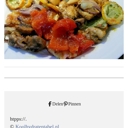
Delen
Pinnen
htpps://.
©
Koolhydratentabel.nl