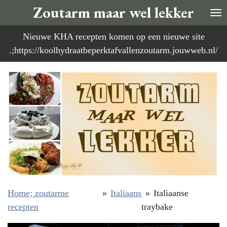
Zoutarm maar wel lekker
Ga
direct
Nieuwe KHA recepten komen op een nieuwe site
naar
.;https://koolhydraatbeperktafvallenzoutarm.jouwweb.nl/
de
hoofdinhoud
Home; zoutarme
»
Italiaans
»
Italiaanse
recepten
traybake