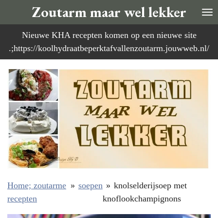
Zoutarm maar wel lekker
Ga
direct
Nieuwe KHA recepten komen op een nieuwe site
naar
.;https://koolhydraatbeperktafvallenzoutarm.jouwweb.nl/
de
hoofdinhoud
Home; zoutarme
»
soepen
»
knolselderijsoep met
recepten
knoflookchampignons