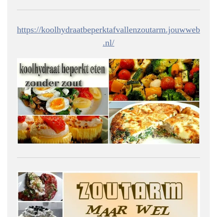
https://koolhydraatbeperktafvallenzoutarm.jouwweb
.nl/