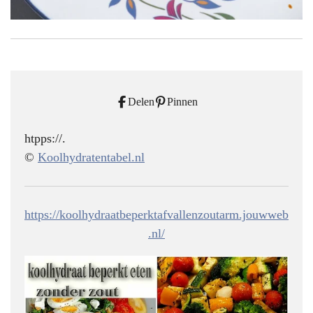
Delen
Pinnen
htpps://.
©
Koolhydratentabel.nl
https://koolhydraatbeperktafvallenzoutarm.jouwweb
.nl/