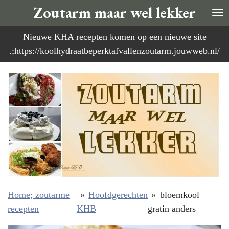
Zoutarm maar wel lekker
Ga
direct
Nieuwe KHA recepten komen op een nieuwe site
naar
.;https://koolhydraatbeperktafvallenzoutarm.jouwweb.nl/
de
hoofdinhoud
Home; zoutarme
»
Hoofdgerechten
»
bloemkool
recepten
KHB
gratin anders