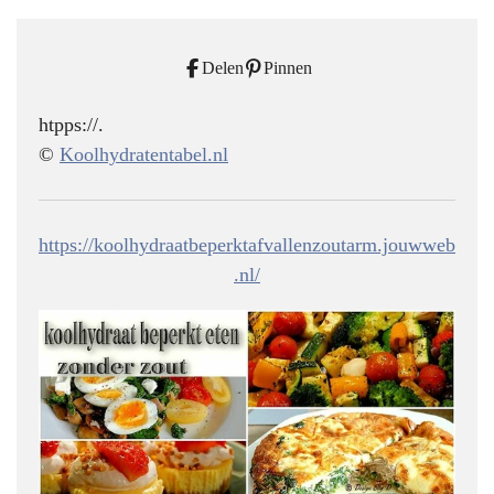
Delen
Pinnen
htpps://.
©
Koolhydratentabel.nl
https://koolhydraatbeperktafvallenzoutarm.jouwweb
.nl/