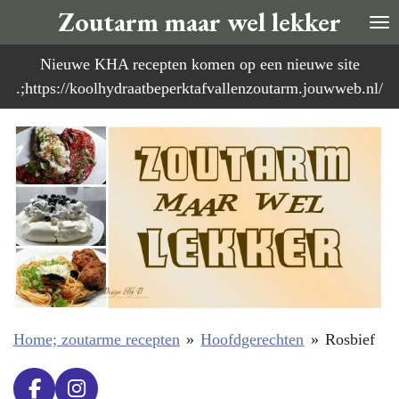
Zoutarm maar wel lekker
Ga
direct
Nieuwe KHA recepten komen op een nieuwe site
naar
.;https://koolhydraatbeperktafvallenzoutarm.jouwweb.nl/
de
hoofdinhoud
Home; zoutarme recepten
»
Hoofdgerechten
»
Rosbief
F
I