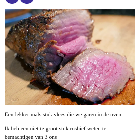
a
n
c
s
e
t
b
a
o
g
o
r
k
a
m
Een lekker mals stuk vlees die we garen in de oven
Ik heb een niet te groot stuk rosbief weten te
bemachtigen van 3 ons