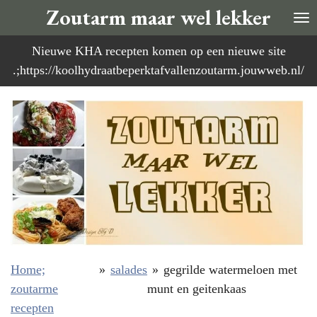
Zoutarm maar wel lekker
Ga
direct
Nieuwe KHA recepten komen op een nieuwe site
naar
.;https://koolhydraatbeperktafvallenzoutarm.jouwweb.nl/
de
hoofdinhoud
Home;
»
salades
»
gegrilde watermeloen met
zoutarme
munt en geitenkaas
recepten