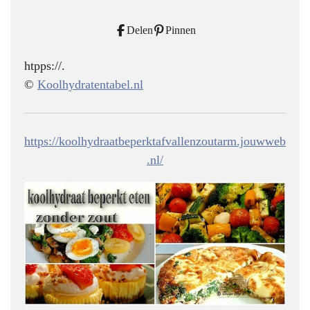
Delen
Pinnen
htpps://.
©
Koolhydratentabel.nl
https://koolhydraatbeperktafvallenzoutarm.jouwweb
.nl/