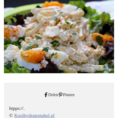
Delen
Pinnen
htpps://.
©
Koolhydratentabel.nl