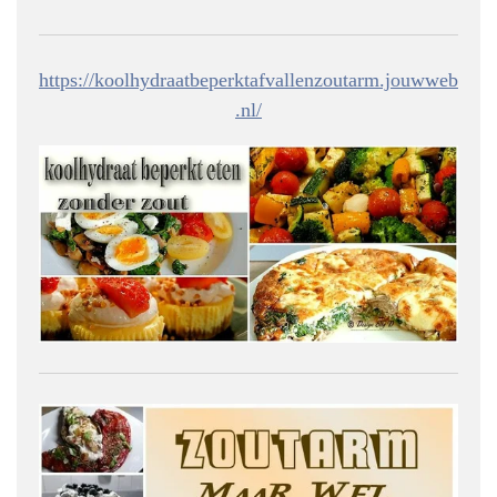
https://koolhydraatbeperktafvallenzoutarm.jouwweb
.nl/