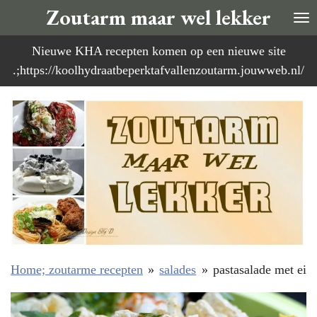
Zoutarm maar wel lekker
Ga
direct
Nieuwe KHA recepten komen op een nieuwe site
naar
.;https://koolhydraatbeperktafvallenzoutarm.jouwweb.nl/
de
hoofdinhoud
Home; zoutarme recepten
»
salades
»
pastasalade met ei