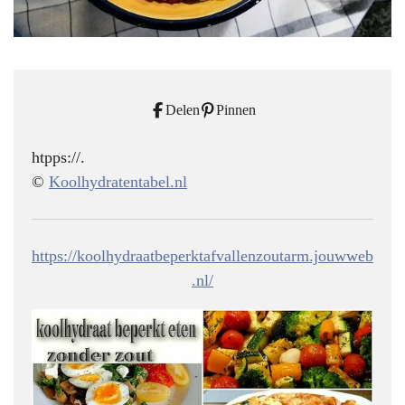
Delen
Pinnen
htpps://.
©
Koolhydratentabel.nl
https://koolhydraatbeperktafvallenzoutarm.jouwweb
.nl/