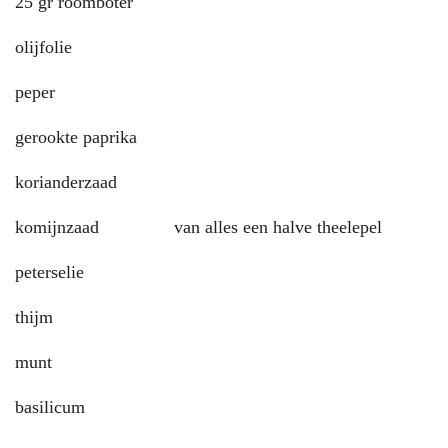
25 gr roomboter
olijfolie
peper
gerookte paprika
korianderzaad
komijnzaad van alles een halve theelepel
peterselie
thijm
munt
basilicum