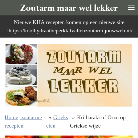
Zoutarm maar wel lekker
Ga
direct
Nieuwe KHA recepten komen op een nieuwe site
naar
.;https://koolhydraatbeperktafvallenzoutarm.jouwweb.nl/
de
hoofdinhoud
Home; zoutarme
»
Grieks
»
Kritharaki of Orzo op
recepten
eten
Griekse wijze