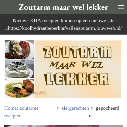
Zoutarm maar wel lekker
Ga
direct
Nieuwe KHA recepten komen op een nieuwe site
naar
.;https://koolhydraatbeperktafvallenzoutarm.jouwweb.nl/
de
hoofdinhoud
Home; zoutarme
»
eiergerechten
»
gepocheerd
recepten
ei