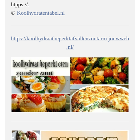
htpps://.
©
Koolhydratentabel.nl
https://koolhydraatbeperktafvallenzoutarm.jouwweb
.nl/