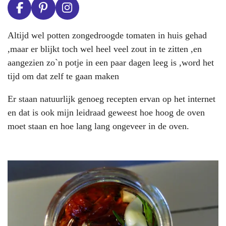
F
P
I
a
i
n
c
n
s
Altijd wel potten zongedroogde tomaten in huis gehad
e
t
t
,maar er blijkt toch wel heel veel zout in te zitten ,en
b
e
a
aangezien zo`n potje in een paar dagen leeg is ,word het
o
r
g
o
e
r
tijd om dat zelf te gaan maken
k
s
a
t
m
Er staan natuurlijk genoeg recepten ervan op het internet
en dat is ook mijn leidraad geweest hoe hoog de oven
moet staan en hoe lang lang ongeveer in de oven.