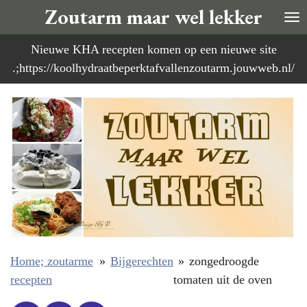
Zoutarm maar wel lekker
Ga
direct
Nieuwe KHA recepten komen op een nieuwe site
naar
.;https://koolhydraatbeperktafvallenzoutarm.jouwweb.nl/
de
hoofdinhoud
Home; zoutarme
»
Bijgerechten
»
zongedroogde
recepten
tomaten uit de oven