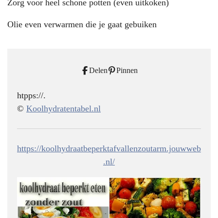
Zorg voor heel schone potten (even uitkoken)
Olie even verwarmen die je gaat gebuiken
Delen
Pinnen
htpps://.
©
Koolhydratentabel.nl
https://koolhydraatbeperktafvallenzoutarm.jouwweb
.nl/