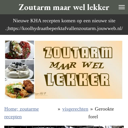
Zoutarm maar wel lekker
Ga
direct
Nieuwe KHA recepten komen op een nieuwe site
naar
.;https://koolhydraatbeperktafvallenzoutarm.jouwweb.nl/
de
hoofdinhoud
Home; zoutarme
»
visgerechten
»
Gerookte
recepten
forel