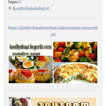
htpps://.
©
Koolhydratentabel.nl
https://koolhydraatbeperktafvallenzoutarm.jouwweb
.nl/