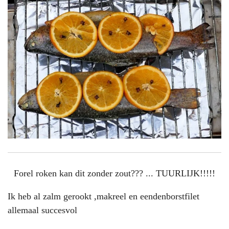
Forel roken kan dit zonder zout??? ... TUURLIJK!!!!!
Ik heb al zalm gerookt ,makreel en eendenborstfilet
allemaal succesvol