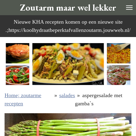
Zoutarm maar wel lekker
Ga
direct
Nieuwe KHA recepten komen op een nieuwe site
naar
.;https://koolhydraatbeperktafvallenzoutarm.jouwweb.nl/
de
hoofdinhoud
Home; zoutarme
»
salades
»
aspergesalade met
recepten
gamba`s