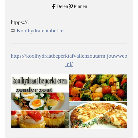
Delen
Pinnen
htpps://.
©
Koolhydratentabel.nl
https://koolhydraatbeperktafvallenzoutarm.jouwweb
.nl/