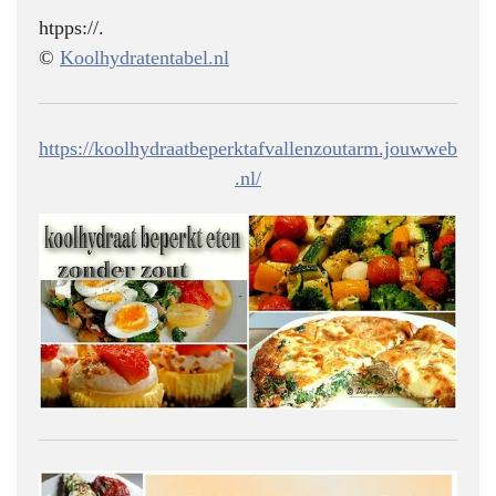
htpps://.
©
Koolhydratentabel.nl
https://koolhydraatbeperktafvallenzoutarm.jouwweb
.nl/