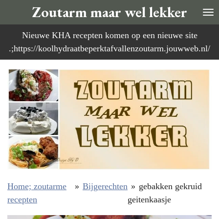
Zoutarm maar wel lekker
Ga
direct
Nieuwe KHA recepten komen op een nieuwe site
naar
.;https://koolhydraatbeperktafvallenzoutarm.jouwweb.nl/
de
hoofdinhoud
Home; zoutarme
»
Bijgerechten
»
gebakken gekruid
recepten
geitenkaasje