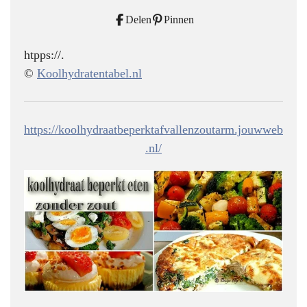
Delen
Pinnen
htpps://.
©
Koolhydratentabel.nl
https://koolhydraatbeperktafvallenzoutarm.jouwweb
.nl/