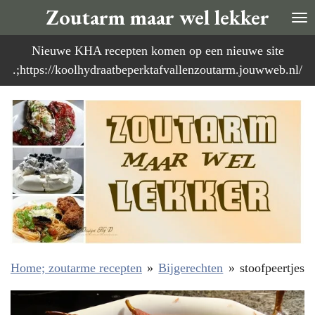
Zoutarm maar wel lekker
Ga
direct
Nieuwe KHA recepten komen op een nieuwe site
naar
.;https://koolhydraatbeperktafvallenzoutarm.jouwweb.nl/
de
hoofdinhoud
Home; zoutarme recepten
»
Bijgerechten
»
stoofpeertjes