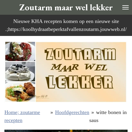
Zoutarm maar wel lekker
Ga
direct
Nieuwe KHA recepten komen op een nieuwe site
naar
.;https://koolhydraatbeperktafvallenzoutarm.jouwweb.nl/
de
hoofdinhoud
Home; zoutarme
»
Hoofdgerechten
»
witte bonen in
recepten
saus