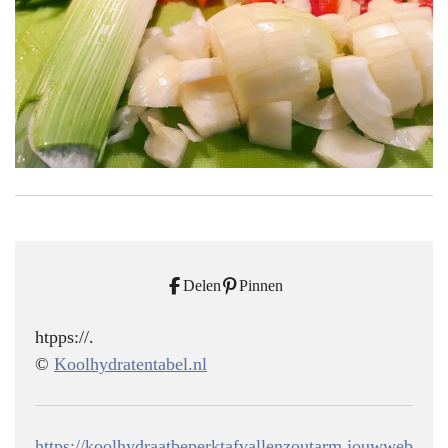
Delen
Pinnen
htpps://.
©
Koolhydratentabel.nl
https://koolhydraatbeperktafvallenzoutarm.jouwweb