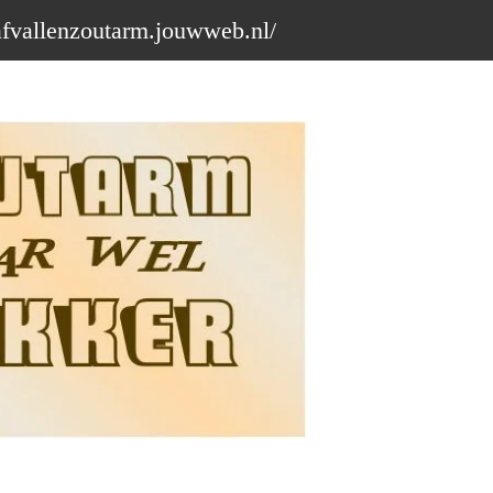
afvallenzoutarm.jouwweb.nl/