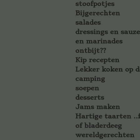
stoofpotjes
Bijgerechten
salades
dressings en sauz
en marinades
ontbijt??
Kip recepten
Lekker koken op d
camping
soepen
desserts
Jams maken
Hartige taarten ..f
of bladerdeeg
wereldgerechten