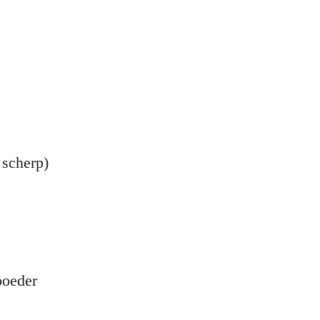
 scherp)
poeder