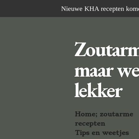
Ga
Nieuwe KHA recepten komen 
direct
naar
de
Zoutar
hoofdinhoud
maar we
lekker
Home; zoutarme
recepten
Tips en weetjes