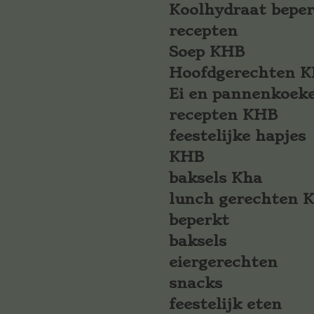
Koolhydraat bepe
recepten
Soep KHB
Hoofdgerechten 
Ei en pannenkoek
recepten KHB
feestelijke hapjes
KHB
baksels Kha
lunch gerechten 
beperkt
baksels
eiergerechten
snacks
feestelijk eten