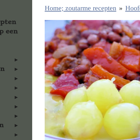
Home; zoutarme recepten
»
Hoof
epten
p een
en
n