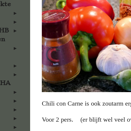
rkte
KHB
en
KHA
Chili con Carne is ook zoutarm e
Voor 2 pers. (er blijft wel veel o