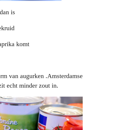
dan is
ekruid
paprika komt
vorm van augurken .Amsterdamse
zit echt minder zout in.