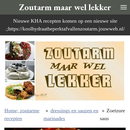
Zoutarm maar wel lekker
Ga
direct
Nieuwe KHA recepten komen op een nieuwe site
naar
.;https://koolhydraatbeperktafvallenzoutarm.jouwweb.nl/
de
hoofdinhoud
Home; zoutarme
»
dressings en sauzen en
»
Zoetzure
recepten
marinades
saus