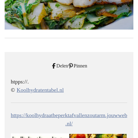
Delen
Pinnen
htpps://.
©
Koolhydratentabel.nl
https://koolhydraatbeperktafvallenzoutarm.jouwweb
.nl/