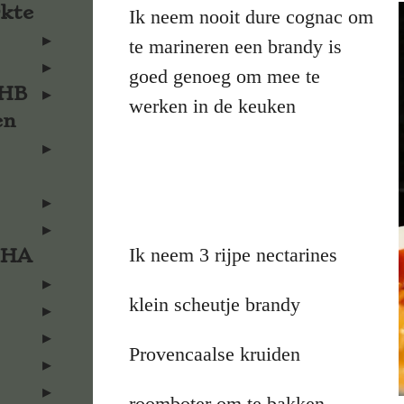
rkte
Ik neem nooit dure cognac om
te marineren een brandy is
goed genoeg om mee te
KHB
werken in de keuken
en
Ik neem 3 rijpe nectarines
KHA
klein scheutje brandy
Provencaalse kruiden
roomboter om te bakken