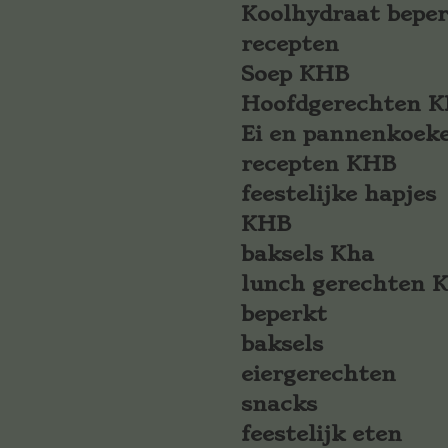
Koolhydraat bepe
recepten
Soep KHB
Hoofdgerechten 
Ei en pannenkoek
recepten KHB
feestelijke hapjes
KHB
baksels Kha
lunch gerechten 
beperkt
baksels
eiergerechten
snacks
feestelijk eten