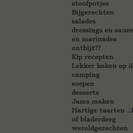
stoofpotjes
Bijgerechten
salades
dressings en sauz
en marinades
ontbijt??
Kip recepten
Lekker koken op d
camping
soepen
desserts
Jams maken
Hartige taarten ..f
of bladerdeeg
wereldgerechten