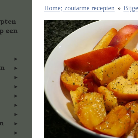
Home; zoutarme recepten
»
Bijge
epten
p een
en
n