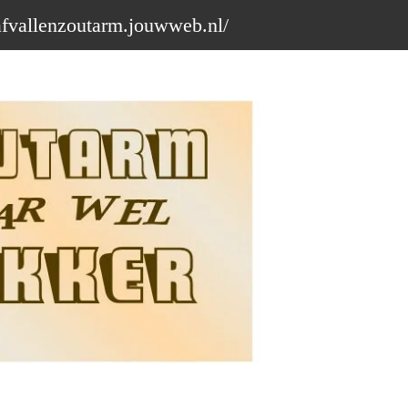
afvallenzoutarm.jouwweb.nl/