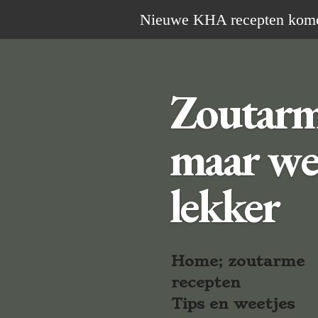
Ga
Nieuwe KHA recepten komen 
direct
naar
de
Zoutar
hoofdinhoud
maar we
lekker
Home; zoutarme
recepten
Tips en weetjes