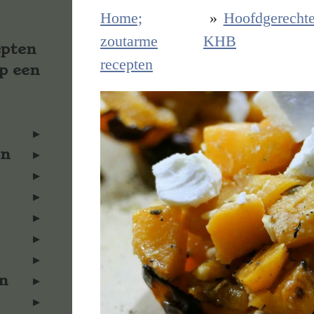
Home;
»
Hoofdgerecht
zoutarme
KHB
epten
recepten
p een
en
n