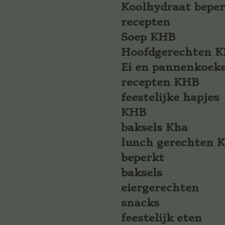
Koolhydraat bepe
recepten
Soep KHB
Hoofdgerechten 
Ei en pannenkoek
recepten KHB
feestelijke hapjes
KHB
baksels Kha
lunch gerechten 
beperkt
baksels
eiergerechten
snacks
feestelijk eten