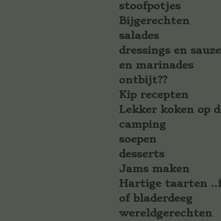
stoofpotjes
Bijgerechten
salades
dressings en sauz
en marinades
ontbijt??
Kip recepten
Lekker koken op d
camping
soepen
desserts
Jams maken
Hartige taarten ..f
of bladerdeeg
wereldgerechten