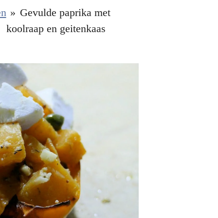
en
»
Gevulde paprika met
koolraap en geitenkaas