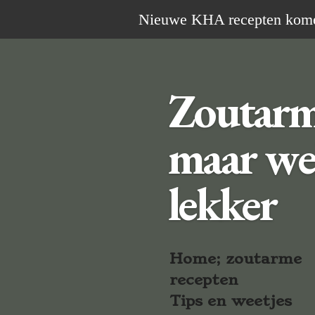
Ga
Nieuwe KHA recepten komen 
direct
naar
de
Zoutar
hoofdinhoud
maar we
lekker
Home; zoutarme
recepten
Tips en weetjes