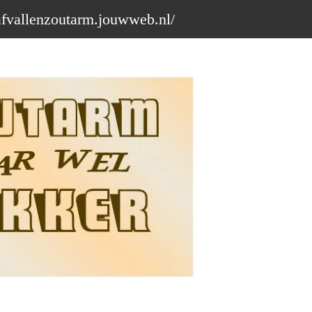
afvallenzoutarm.jouwweb.nl/