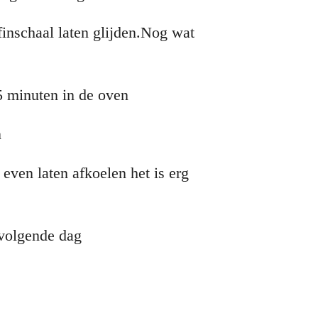
finschaal laten glijden.Nog wat
15 minuten in de oven
n
 even laten afkoelen het is erg
n voor de volgende dag