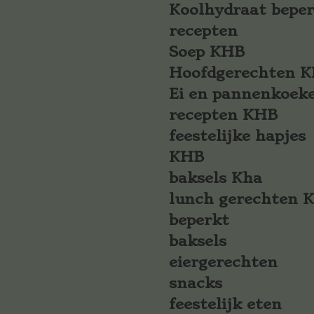
Koolhydraat bepe
recepten
Soep KHB
Hoofdgerechten 
Ei en pannenkoek
recepten KHB
feestelijke hapjes
KHB
baksels Kha
lunch gerechten 
beperkt
baksels
eiergerechten
snacks
feestelijk eten