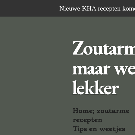
Ga
Nieuwe KHA recepten komen 
direct
naar
de
Zoutar
hoofdinhoud
maar we
lekker
Home; zoutarme
recepten
Tips en weetjes