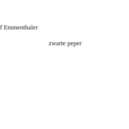
of Emmenthaler
 peper
r