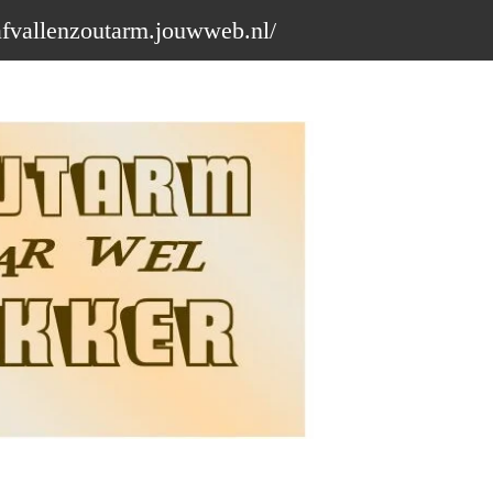
afvallenzoutarm.jouwweb.nl/