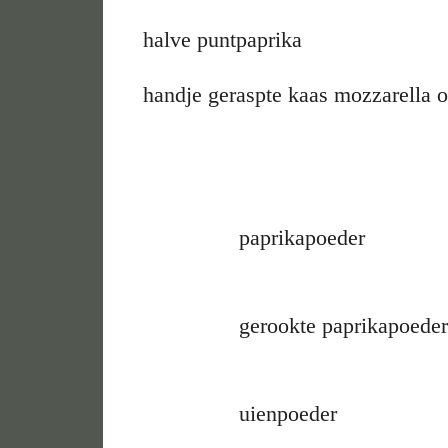
halve puntpaprika
handje geraspte kaas mozzarella 
zwarte
paprikapoeder
gerookte paprikapoede
uienpoeder