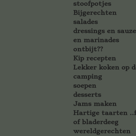
stoofpotjes
Bijgerechten
salades
dressings en sauz
en marinades
ontbijt??
Kip recepten
Lekker koken op d
camping
soepen
desserts
Jams maken
Hartige taarten ..f
of bladerdeeg
wereldgerechten