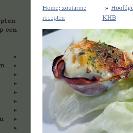
Home; zoutarme
»
Hoofdge
recepten
KHB
epten
p een
en
n