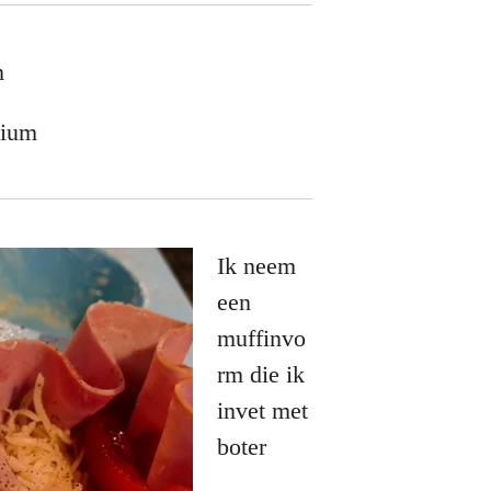
m
um
Ik neem
een
muffinvo
rm die ik
invet met
boter