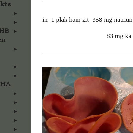
rkte
in 1 plak ham zit 358 mg natriu
KHB
83 mg kali
en
KHA