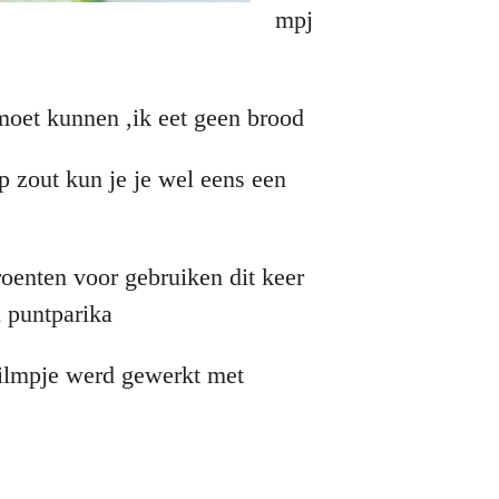
mpj
 moet kunnen ,ik eet geen brood
op zout kun je je wel eens een
roenten voor gebruiken dit keer
n puntparika
filmpje werd gewerkt met