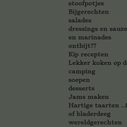
stoofpotjes
Bijgerechten
salades
dressings en sauz
en marinades
ontbijt??
Kip recepten
Lekker koken op d
camping
soepen
desserts
Jams maken
Hartige taarten ..f
of bladerdeeg
wereldgerechten