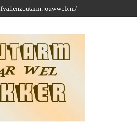
afvallenzoutarm.jouwweb.nl/