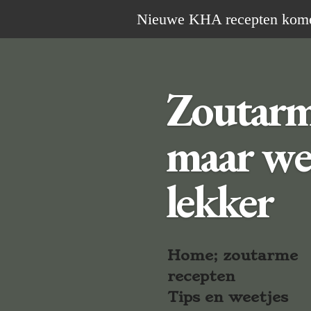
Ga
Nieuwe KHA recepten komen 
direct
naar
de
Zoutar
hoofdinhoud
maar we
lekker
Home; zoutarme
recepten
Tips en weetjes