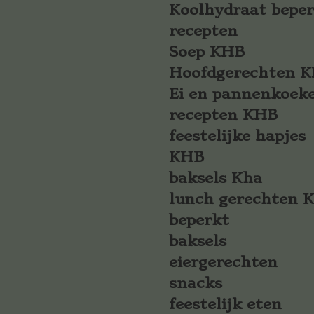
Koolhydraat bepe
recepten
Soep KHB
Hoofdgerechten 
Ei en pannenkoek
recepten KHB
feestelijke hapjes
KHB
baksels Kha
lunch gerechten 
beperkt
baksels
eiergerechten
snacks
feestelijk eten