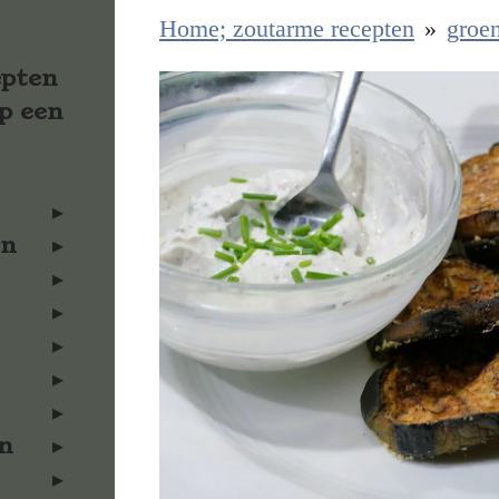
Home; zoutarme recepten
»
groen
epten
p een
en
n