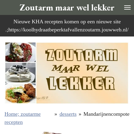
Zoutarm maar wel lekker
Ga
direct
Nieuwe KHA recepten komen op een nieuwe site
naar
.;https://koolhydraatbeperktafvallenzoutarm.jouwweb.nl/
de
hoofdinhoud
Home; zoutarme
»
desserts
»
Mandarijnencompote
recepten