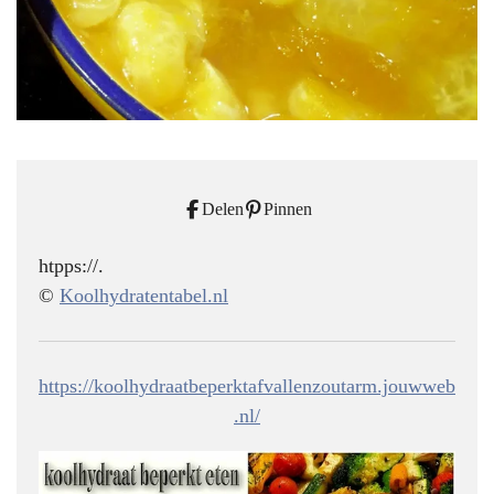
Delen
Pinnen
htpps://.
©
Koolhydratentabel.nl
https://koolhydraatbeperktafvallenzoutarm.jouwweb
.nl/