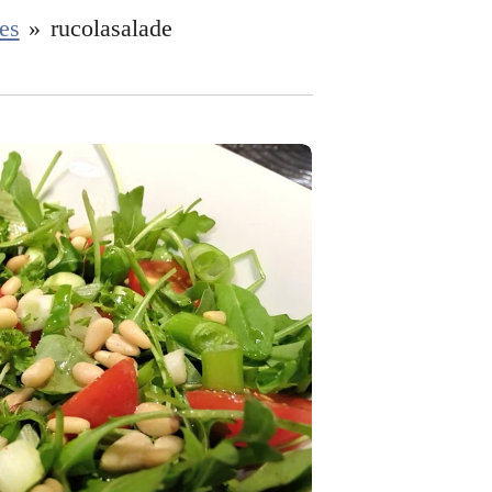
es
»
rucolasalade