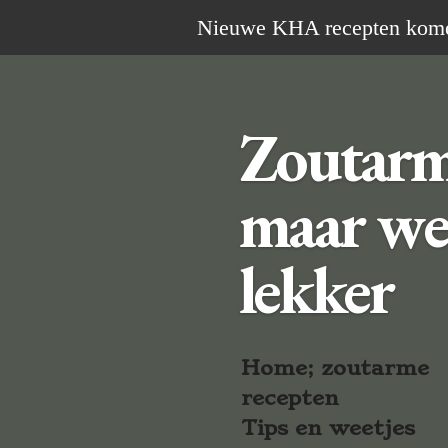
Ga
Nieuwe KHA recepten komen 
direct
naar
de
Zoutar
hoofdinhoud
maar we
lekker
Home; zoutarme
recepten
Tips en weetjes