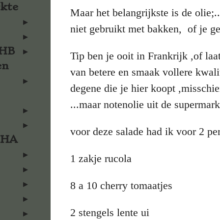
rkte
Maar het belangrijkste is de olie;..
niet gebruikt met bakken, of je ge
KHB
Tip ben je ooit in Frankrijk ,of l
en
van betere en smaak vollere kwalit
degene die je hier koopt ,misschi
...maar notenolie uit de supermarkt
voor deze salade had ik voor 2 pe
KHA
1 zakje rucola
8 a 10 cherry tomaatjes
2 stengels lente ui