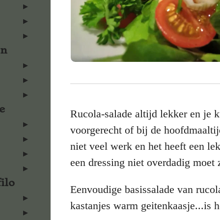
en
e
Rucola-salade altijd lekker en je k
voorgerecht of bij de hoofdmaaltijd.
niet veel werk en het heeft een l
een dressing niet overdadig moet z
ilo
Eenvoudige basissalade van rucola.
kastanjes warm geitenkaasje...is 