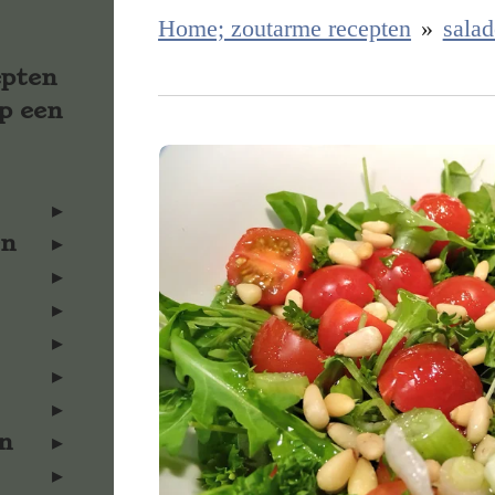
Home; zoutarme recepten
»
salad
epten
p een
en
n