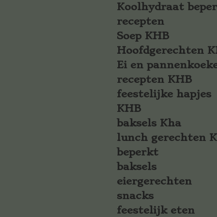
Koolhydraat bepe
recepten
Soep KHB
Hoofdgerechten 
Ei en pannenkoek
recepten KHB
feestelijke hapjes
KHB
baksels Kha
lunch gerechten 
beperkt
baksels
eiergerechten
snacks
feestelijk eten