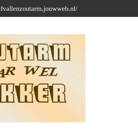
afvallenzoutarm.jouwweb.nl/