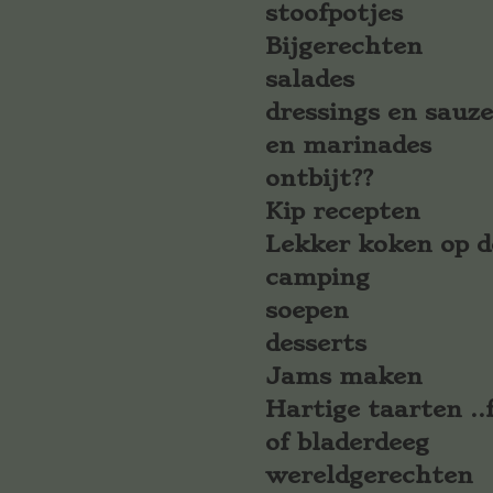
stoofpotjes
Bijgerechten
salades
dressings en sauz
en marinades
ontbijt??
Kip recepten
Lekker koken op d
camping
soepen
desserts
Jams maken
Hartige taarten ..f
of bladerdeeg
wereldgerechten