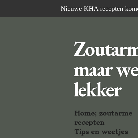
Ga
Nieuwe KHA recepten komen 
direct
naar
de
Zoutar
hoofdinhoud
maar we
lekker
Home; zoutarme
recepten
Tips en weetjes