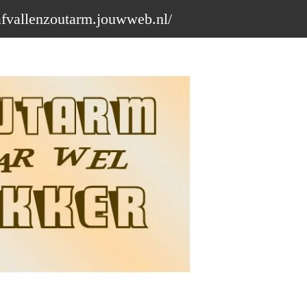
afvallenzoutarm.jouwweb.nl/