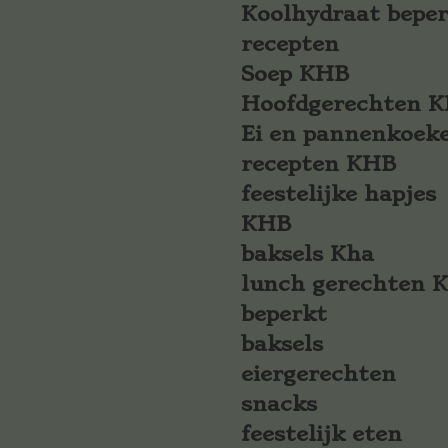
Koolhydraat bepe
recepten
Soep KHB
Hoofdgerechten 
Ei en pannenkoek
recepten KHB
feestelijke hapjes
KHB
baksels Kha
lunch gerechten 
beperkt
baksels
eiergerechten
snacks
feestelijk eten