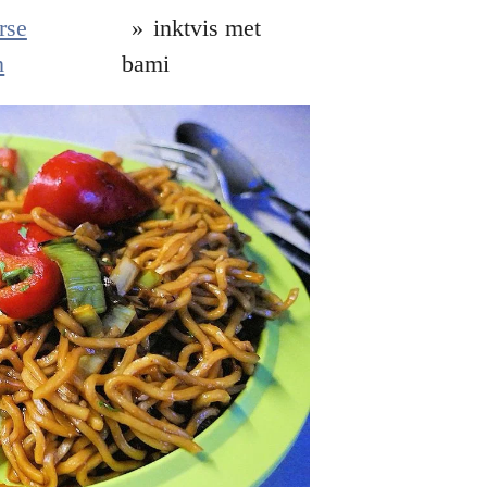
rse
»
inktvis met
n
bami