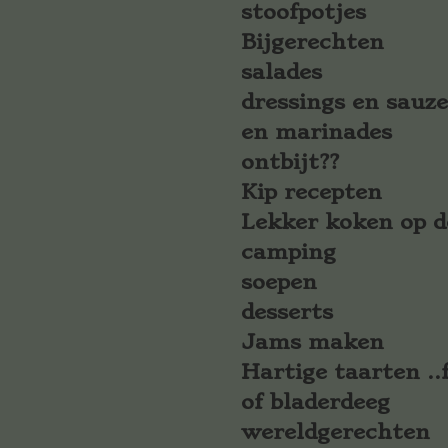
stoofpotjes
Bijgerechten
salades
dressings en sauz
en marinades
ontbijt??
Kip recepten
Lekker koken op d
camping
soepen
desserts
Jams maken
Hartige taarten ..f
of bladerdeeg
wereldgerechten