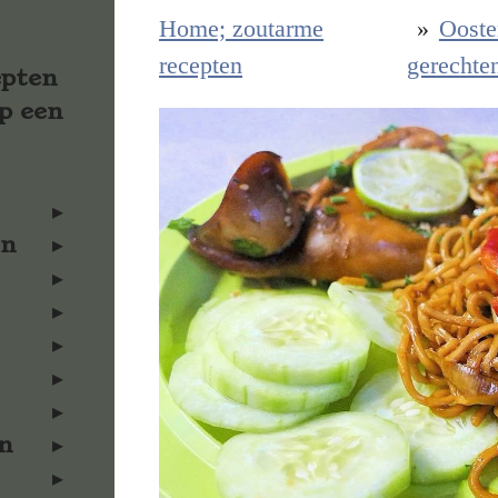
Home; zoutarme
»
Ooste
recepten
gerechte
epten
p een
en
n