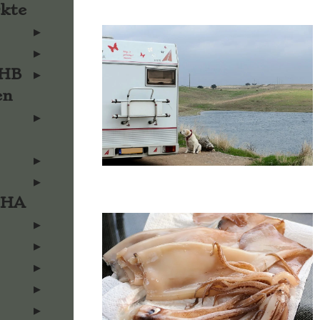
rkte
KHB
en
KHA