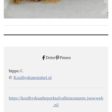
Delen
Pinnen
htpps://.
©
Koolhydratentabel.nl
https://koolhydraatbeperktafvallenzoutarm.jouwweb
.nl/