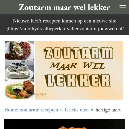
Zoutarm maar wel lekker
Ga
direct
Nieuwe KHA recepten komen op een nieuwe site
naar
.;https://koolhydraatbeperktafvallenzoutarm.jouwweb.nl/
de
hoofdinhoud
Home; zoutarme recepten
»
Grieks eten
»
hartige taart