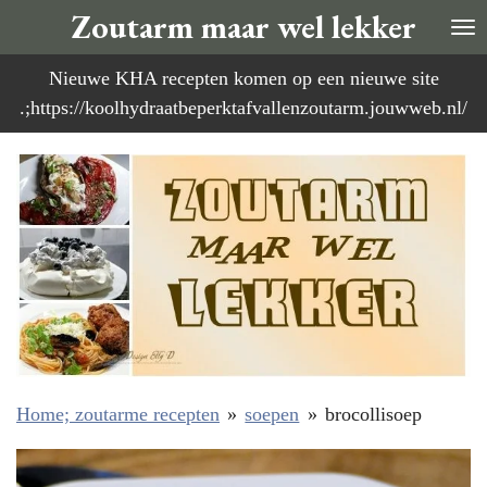
Zoutarm maar wel lekker
Ga
direct
Nieuwe KHA recepten komen op een nieuwe site
naar
.;https://koolhydraatbeperktafvallenzoutarm.jouwweb.nl/
de
hoofdinhoud
Home; zoutarme recepten
»
soepen
»
brocollisoep