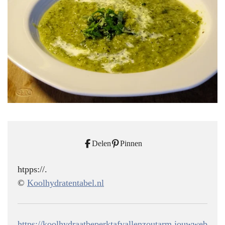
Delen
Pinnen
htpps://.
©
Koolhydratentabel.nl
https://koolhydraatbeperktafvallenzoutarm.jouwweb