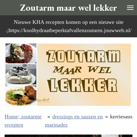
Zoutarm maar wel lekker
Ga
direct
Nieuwe KHA recepten komen op een nieuwe site
naar
.;https://koolhydraatbeperktafvallenzoutarm.jouwweb.nl/
de
hoofdinhoud
Home; zoutarme
»
dressings en sauzen en
»
kerriesaus
recepten
marinades