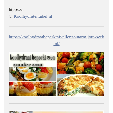
htpps://.
©
Koolhydratentabel.nl
https://koolhydraatbeperktafvallenzoutarm.jouwweb
.nl/