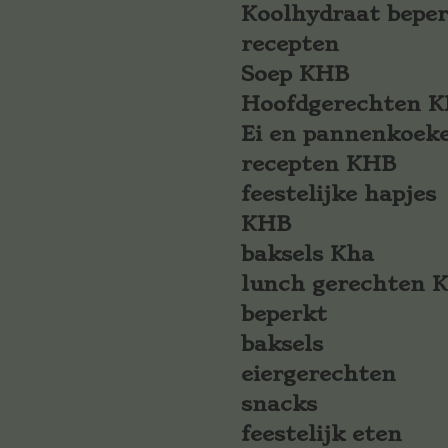
Koolhydraat bepe
recepten
Soep KHB
Hoofdgerechten 
Ei en pannenkoek
recepten KHB
feestelijke hapjes
KHB
baksels Kha
lunch gerechten 
beperkt
baksels
eiergerechten
snacks
feestelijk eten