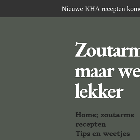
Ga
Nieuwe KHA recepten komen 
direct
naar
de
Zoutar
hoofdinhoud
maar we
lekker
Home; zoutarme
recepten
Tips en weetjes