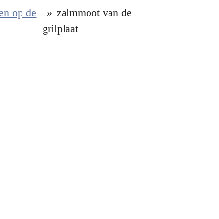
en op de
»
zalmmoot van de
grilplaat