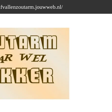
afvallenzoutarm.jouwweb.nl/