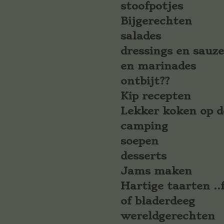
stoofpotjes
Bijgerechten
salades
dressings en sauz
en marinades
ontbijt??
Kip recepten
Lekker koken op d
camping
soepen
desserts
Jams maken
Hartige taarten ..f
of bladerdeeg
wereldgerechten