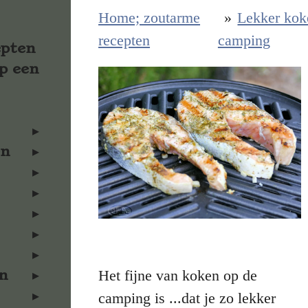
Home; zoutarme
»
Lekker kok
recepten
camping
epten
p een
en
n
Het fijne van koken op de
camping is ...dat je zo lekker