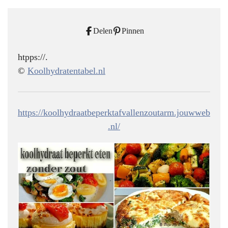
Delen
Pinnen
htpps://.
©
Koolhydratentabel.nl
https://koolhydraatbeperktafvallenzoutarm.jouwweb
.nl/