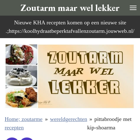
Zoutarm maar wel lekker
Ga
direct
Nieuwe KHA recepten komen op een nieuwe site
naar
.;https://koolhydraatbeperktafvallenzoutarm.jouwweb.nl/
de
hoofdinhoud
Home; zoutarme
»
wereldgerechten
»
pittabroodje met
recepten
kip-shoarma