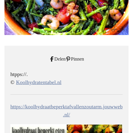
Delen
Pinnen
htpps://.
©
Koolhydratentabel.nl
https://koolhydraatbeperktafvallenzoutarm.jouwweb
.nl/