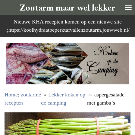
Zoutarm maar wel lekker
Ga
direct
Nieuwe KHA recepten komen op een nieuwe site
naar
.;https://koolhydraatbeperktafvallenzoutarm.jouwweb.nl/
de
hoofdinhoud
Home; zoutarme
»
Lekker koken op
»
aspergesalade
recepten
de camping
met gamba`s