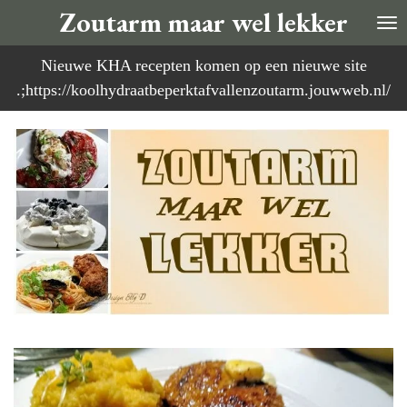
Zoutarm maar wel lekker
Ga
direct
Nieuwe KHA recepten komen op een nieuwe site
naar
.;https://koolhydraatbeperktafvallenzoutarm.jouwweb.nl/
de
hoofdinhoud