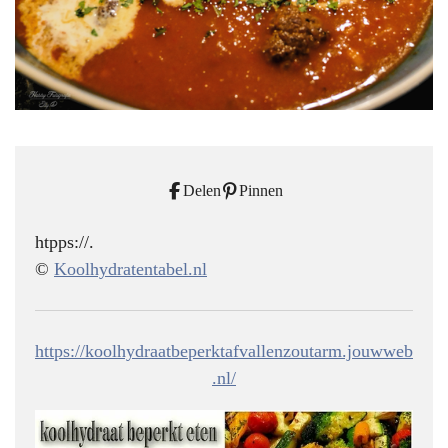
Delen
Pinnen
htpps://.
©
Koolhydratentabel.nl
https://koolhydraatbeperktafvallenzoutarm.jouwweb
.nl/