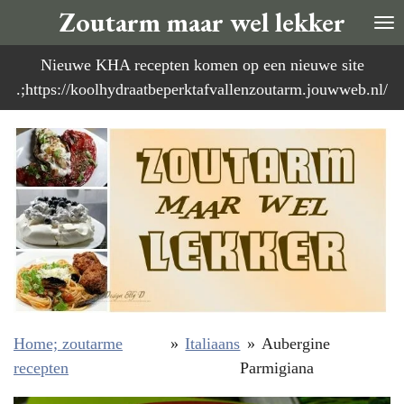
Zoutarm maar wel lekker
Ga
direct
Nieuwe KHA recepten komen op een nieuwe site
naar
.;https://koolhydraatbeperktafvallenzoutarm.jouwweb.nl/
de
hoofdinhoud
Home; zoutarme
»
Italiaans
»
Aubergine
recepten
Parmigiana