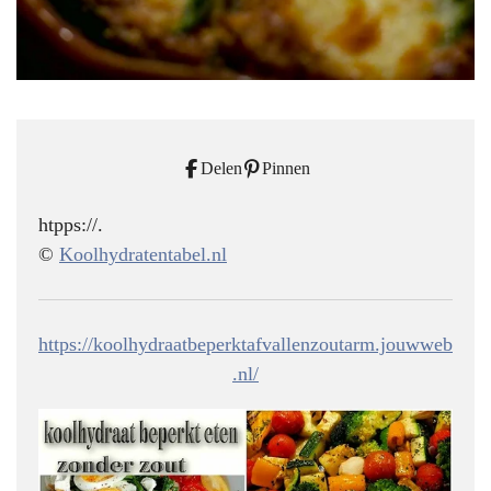
Delen
Pinnen
htpps://.
©
Koolhydratentabel.nl
https://koolhydraatbeperktafvallenzoutarm.jouwweb
.nl/