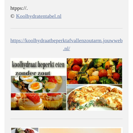
htpps://.
©
Koolhydratentabel.nl
https://koolhydraatbeperktafvallenzoutarm.jouwweb
.nl/