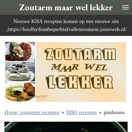
Zoutarm maar wel lekker
Ga
direct
Nieuwe KHA recepten komen op een nieuwe site
naar
.;https://koolhydraatbeperktafvallenzoutarm.jouwweb.nl/
de
hoofdinhoud
Home; zoutarme recepten
»
BBQ recepten
»
pindasaus