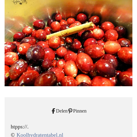
Delen
Pinnen
htpps://.
©
Koolhydratentabel.nl