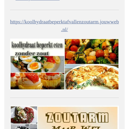
https://koolhydraatbeperktafvallenzoutarm.jouwweb
.nl/