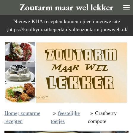
Zoutarm maar wel lekker
Ga
direct
Nieuwe KHA recepten komen op een nieuwe site
naar
.;https://koolhydraatbeperktafvallenzoutarm.jouwweb.nl/
de
hoofdinhoud
Home; zoutarme
»
feestelijke
»
Cranberry
recepten
toetjes
compote