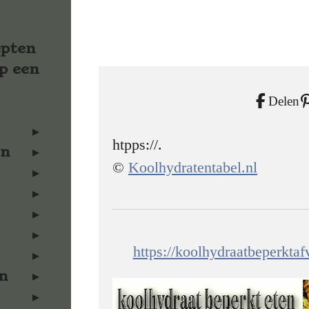
epten
p een
Delen
htpps://.
en
©
Koolhydratentabel.nl
https://koolhydraatbeperkta
n