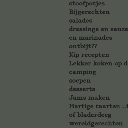
stoofpotjes
Bijgerechten
salades
dressings en sauz
en marinades
ontbijt??
Kip recepten
Lekker koken op d
camping
soepen
desserts
Jams maken
Hartige taarten ..f
of bladerdeeg
wereldgerechten