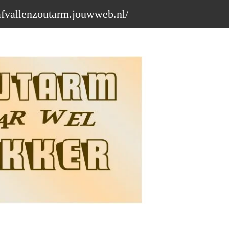
afvallenzoutarm.jouwweb.nl/