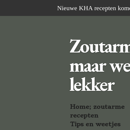
Ga
Nieuwe KHA recepten komen 
direct
naar
de
Zoutar
hoofdinhoud
maar we
lekker
Home; zoutarme
recepten
Tips en weetjes