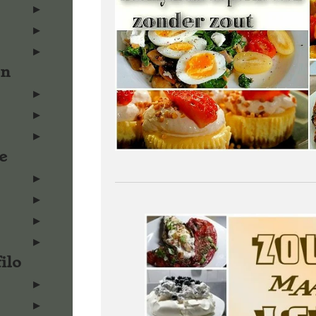
en
e
ilo