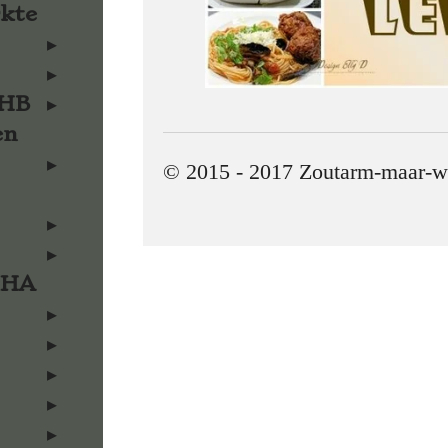
rkte
KHB
en
© 2015 - 2017 Zoutarm-maar-w
KHA