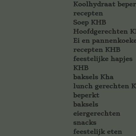
Koolhydraat bepe
recepten
Soep KHB
Hoofdgerechten 
Ei en pannenkoek
recepten KHB
feestelijke hapjes
KHB
baksels Kha
lunch gerechten 
beperkt
baksels
eiergerechten
snacks
feestelijk eten