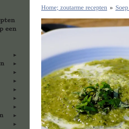
Home; zoutarme recepten
»
Soe
epten
p een
en
n