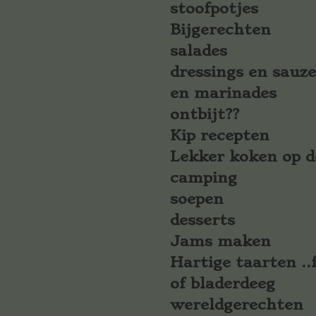
stoofpotjes
Bijgerechten
salades
dressings en sauz
en marinades
ontbijt??
Kip recepten
Lekker koken op d
camping
soepen
desserts
Jams maken
Hartige taarten ..f
of bladerdeeg
wereldgerechten