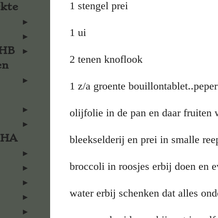
1 stengel prei
rkte
1 ui
KHB
2 tenen knoflook
en
1 z/a groente bouillontablet..peper
olijfolie in de pan en daar fruiten
KHA
bleekselderij en prei in smalle r
broccoli in roosjes erbij doen e
water erbij schenken dat alles onde