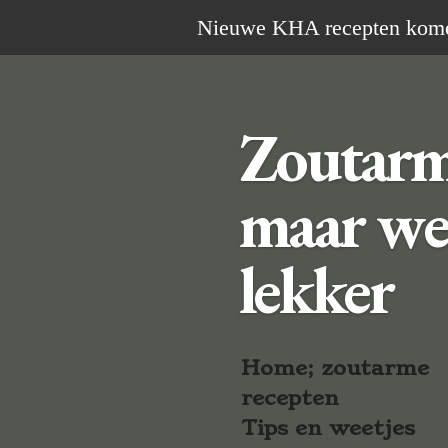
Ga
Nieuwe KHA recepten komen 
direct
naar
de
Zoutar
hoofdinhoud
maar we
lekker
Home; zoutarme
recepten
Tips en weetjes