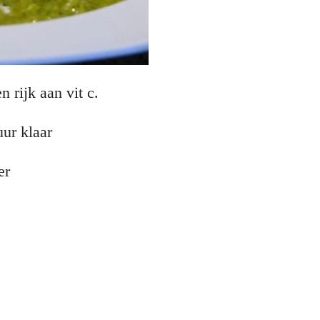
 rijk aan vit c.
uur klaar
er