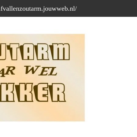
afvallenzoutarm.jouwweb.nl/