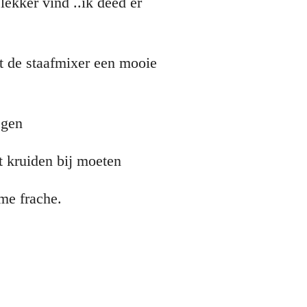
 lekker vind ..ik deed er
t de staafmixer een mooie
egen
t kruiden bij moeten
me frache.