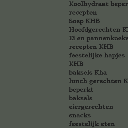
Koolhydraat bepe
recepten
Soep KHB
Hoofdgerechten 
Ei en pannenkoek
recepten KHB
feestelijke hapjes
KHB
baksels Kha
lunch gerechten 
beperkt
baksels
eiergerechten
snacks
feestelijk eten