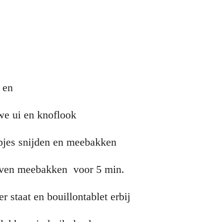
 en
 we ui en knoflook
eepjes snijden en meebakken
n even meebakken voor 5 min.
r staat en bouillontablet erbij