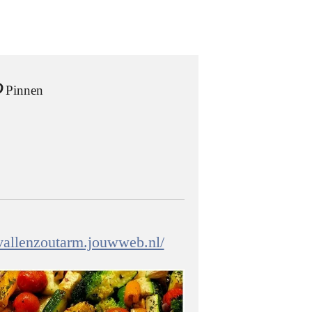
Pinnen
fvallenzoutarm.jouwweb.nl/