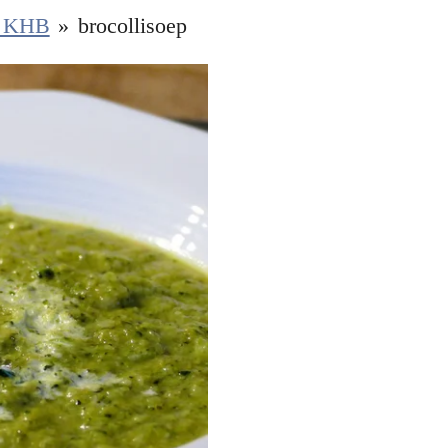
p KHB
»
brocollisoep