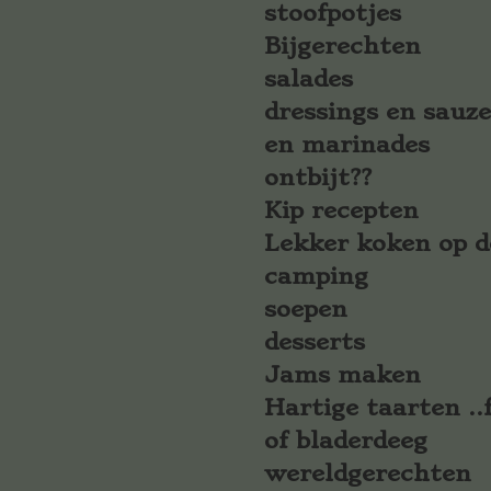
stoofpotjes
Bijgerechten
salades
dressings en sauz
en marinades
ontbijt??
Kip recepten
Lekker koken op d
camping
soepen
desserts
Jams maken
Hartige taarten ..f
of bladerdeeg
wereldgerechten