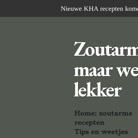
Ga
Nieuwe KHA recepten komen 
direct
naar
de
Zoutar
hoofdinhoud
maar we
lekker
Home; zoutarme
recepten
Tips en weetjes