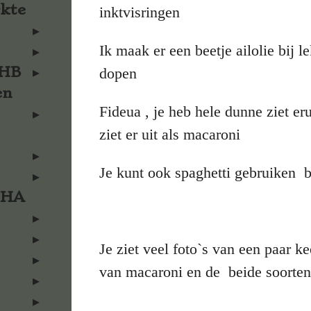
rkte
inktvisringen
Ik maak er een beetje ailolie bij l
KHB
dopen
en
Fideua , je heb hele dunne ziet eru
ziet er uit als macaroni
Je kunt ook spaghetti gebruiken b
KHA
Je ziet veel foto`s van een paar k
van macaroni en de beide soorte