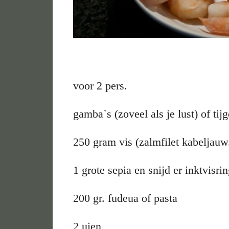
voor 2 pers.
gamba`s (zoveel als je lust) of ti
250 gram vis (zalmfilet kabeljauw.
1 grote sepia en snijd er inktvisri
200 gr. fudeua of pasta
2 uien