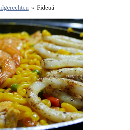
ldgerechten
»
Fideuá