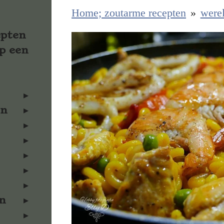
Home; zoutarme recepten
»
were
epten
p een
en
n