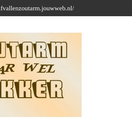
afvallenzoutarm.jouwweb.nl/