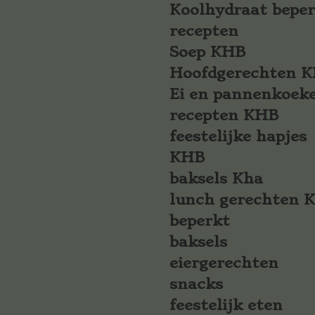
Koolhydraat bepe
recepten
Soep KHB
Hoofdgerechten 
Ei en pannenkoek
recepten KHB
feestelijke hapjes
KHB
baksels Kha
lunch gerechten 
beperkt
baksels
eiergerechten
snacks
feestelijk eten