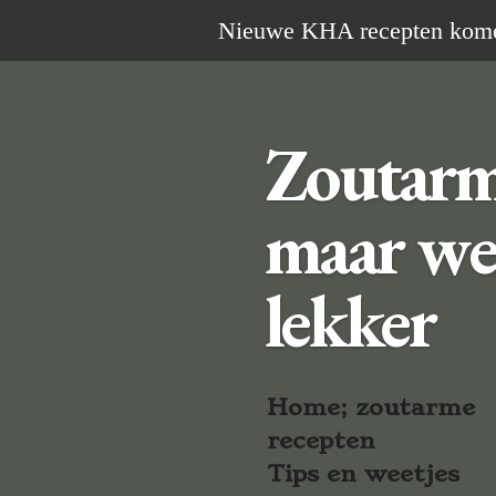
Ga
Nieuwe KHA recepten komen 
direct
naar
de
Zoutar
hoofdinhoud
maar we
lekker
Home; zoutarme
recepten
Tips en weetjes