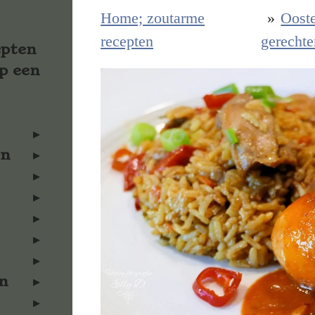
Home; zoutarme
»
Oost
recepten
gerechte
epten
p een
en
n