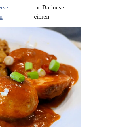
erse
»
Balinese
n
eieren