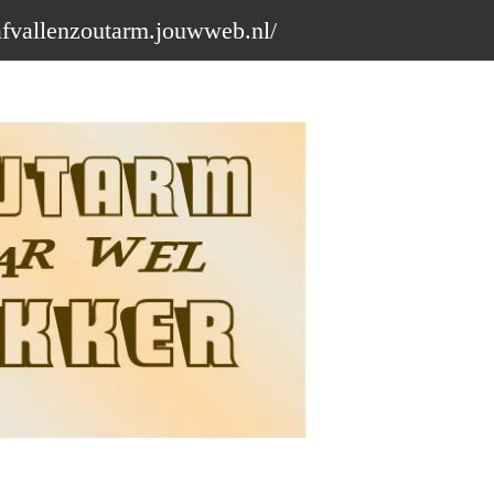
afvallenzoutarm.jouwweb.nl/