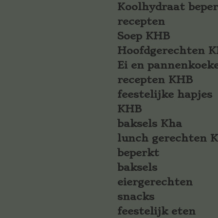
Koolhydraat bepe
recepten
Soep KHB
Hoofdgerechten 
Ei en pannenkoek
recepten KHB
feestelijke hapjes
KHB
baksels Kha
lunch gerechten 
beperkt
baksels
eiergerechten
snacks
feestelijk eten