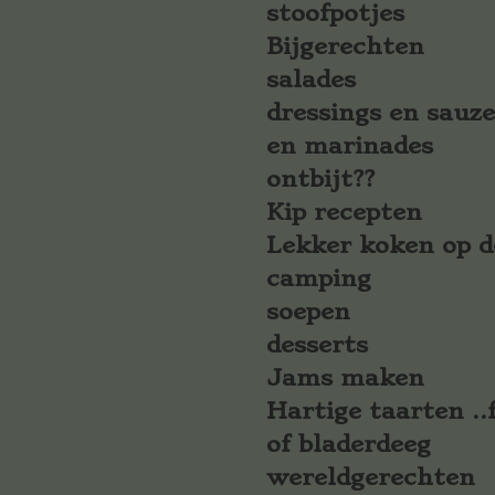
stoofpotjes
Bijgerechten
salades
dressings en sauz
en marinades
ontbijt??
Kip recepten
Lekker koken op d
camping
soepen
desserts
Jams maken
Hartige taarten ..f
of bladerdeeg
wereldgerechten