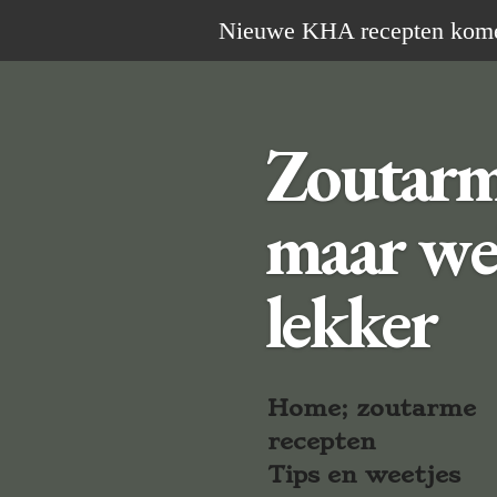
Ga
Nieuwe KHA recepten komen 
direct
naar
de
Zoutar
hoofdinhoud
maar we
lekker
Home; zoutarme
recepten
Tips en weetjes