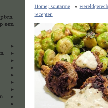
Home; zoutarme
»
wereldgerech
recepten
epten
p een
en
n