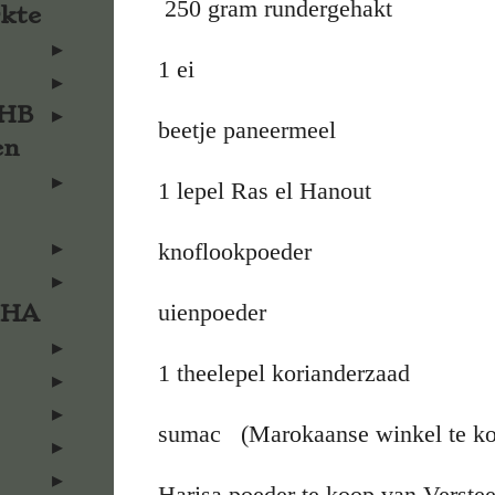
250 gram rundergehakt
rkte
1 ei
KHB
beetje paneermeel
en
1 lepel Ras el Hanout
knoflookpoeder
uienpoeder
KHA
1 theelepel korianderzaad
sumac (Marokaanse winkel te k
Harisa poeder te koop van Verstee