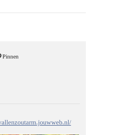
Pinnen
fvallenzoutarm.jouwweb.nl/