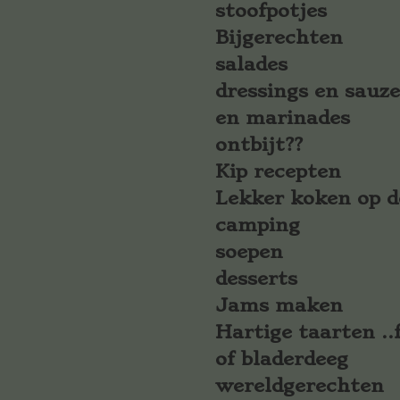
stoofpotjes
Bijgerechten
salades
dressings en sauz
en marinades
ontbijt??
Kip recepten
Lekker koken op d
camping
soepen
desserts
Jams maken
Hartige taarten ..f
of bladerdeeg
wereldgerechten