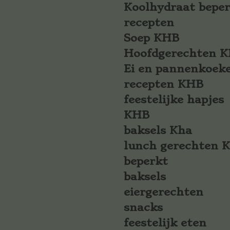
Koolhydraat bepe
recepten
Soep KHB
Hoofdgerechten 
Ei en pannenkoek
recepten KHB
feestelijke hapjes
KHB
baksels Kha
lunch gerechten 
beperkt
baksels
eiergerechten
snacks
feestelijk eten