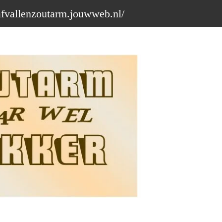
afvallenzoutarm.jouwweb.nl/