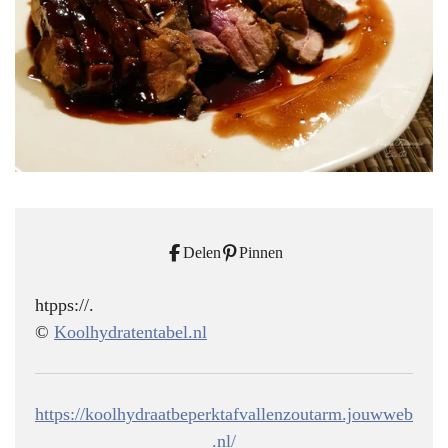
Delen
Pinnen
htpps://.
©
Koolhydratentabel.nl
https://koolhydraatbeperktafvallenzoutarm.jouwweb
.nl/