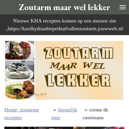
Zoutarm maar wel lekker
Ga
direct
Nieuwe KHA recepten komen op een nieuwe site
naar
.;https://koolhydraatbeperktafvallenzoutarm.jouwweb.nl/
de
hoofdinhoud
Home; zoutarme
»
feestelijk
»
creme de
recepten
eten
cassissaus