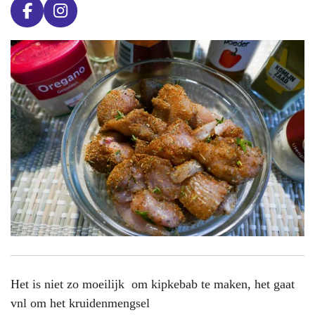
F
I
a
n
c
s
e
t
b
a
o
g
o
r
k
a
m
Het is niet zo moeilijk om kipkebab te maken, het gaat
vnl om het kruidenmengsel