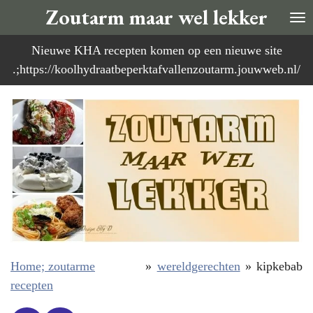
Zoutarm maar wel lekker
Ga
direct
Nieuwe KHA recepten komen op een nieuwe site
naar
.;https://koolhydraatbeperktafvallenzoutarm.jouwweb.nl/
de
hoofdinhoud
Home; zoutarme
»
wereldgerechten
»
kipkebab
recepten