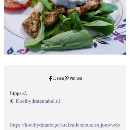
Delen
Pinnen
htpps://.
©
Koolhydratentabel.nl
https://koolhydraatbeperktafvallenzoutarm.jouwweb