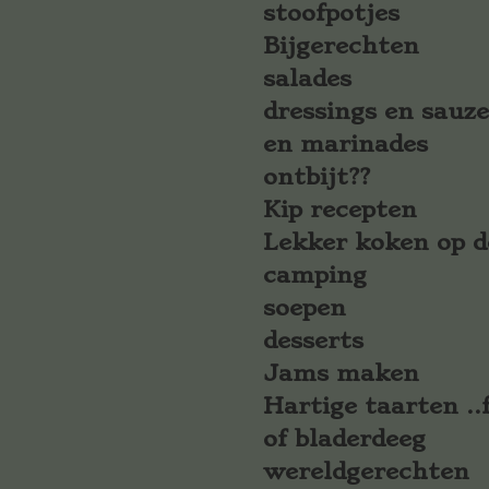
stoofpotjes
Bijgerechten
salades
dressings en sauz
en marinades
ontbijt??
Kip recepten
Lekker koken op d
camping
soepen
desserts
Jams maken
Hartige taarten ..f
of bladerdeeg
wereldgerechten