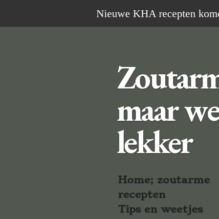
Ga
Nieuwe KHA recepten komen 
direct
naar
de
Zoutar
hoofdinhoud
maar we
lekker
Home; zoutarme
recepten
Tips en weetjes