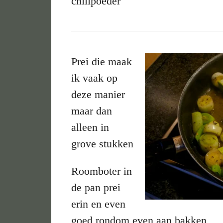
chilipoeder
Prei die maak
ik vaak op
deze manier
maar dan
alleen in
grove stukken
Roomboter in
de pan prei
erin en even
goed rondom even aan bakken