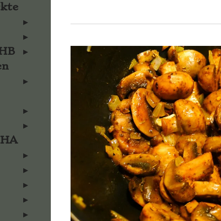
rkte
KHB
en
KHA