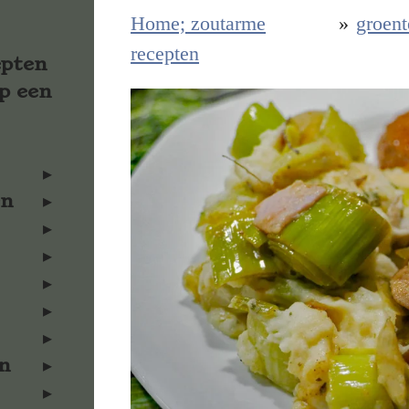
Home; zoutarme
»
groent
recepten
epten
p een
en
n