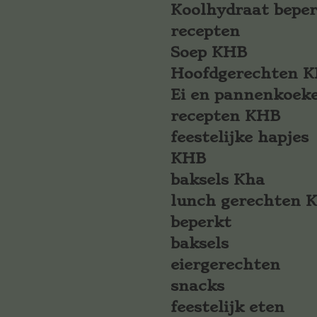
Koolhydraat bepe
recepten
Soep KHB
Hoofdgerechten 
Ei en pannenkoek
recepten KHB
feestelijke hapjes
KHB
baksels Kha
lunch gerechten 
beperkt
baksels
eiergerechten
snacks
feestelijk eten