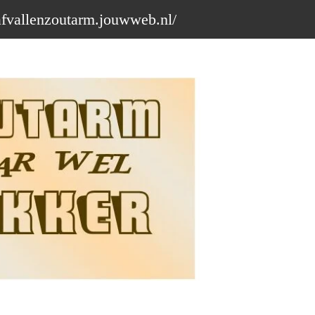
afvallenzoutarm.jouwweb.nl/