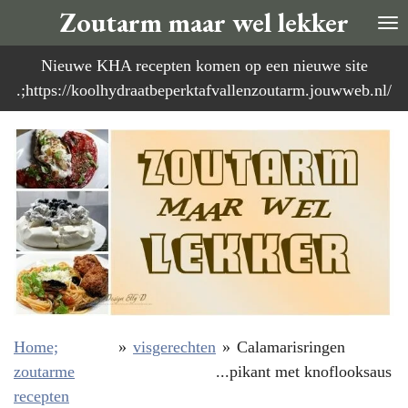
Zoutarm maar wel lekker
Ga
direct
Nieuwe KHA recepten komen op een nieuwe site
naar
.;https://koolhydraatbeperktafvallenzoutarm.jouwweb.nl/
de
hoofdinhoud
Home;
»
visgerechten
»
Calamarisringen
zoutarme
...pikant met knoflooksaus
recepten