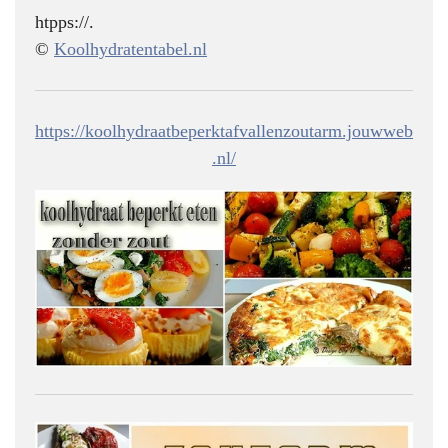
htpps://.
©
Koolhydratentabel.nl
https://koolhydraatbeperktafvallenzoutarm.jouwweb
.nl/