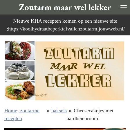
Zoutarm maar wel lekker
Ga
direct
Nieuwe KHA recepten komen op een nieuwe site
naar
.;https://koolhydraatbeperktafvallenzoutarm.jouwweb.nl/
de
hoofdinhoud
Home; zoutarme
»
baksels
»
Cheesecakejes met
recepten
aardbeienroom