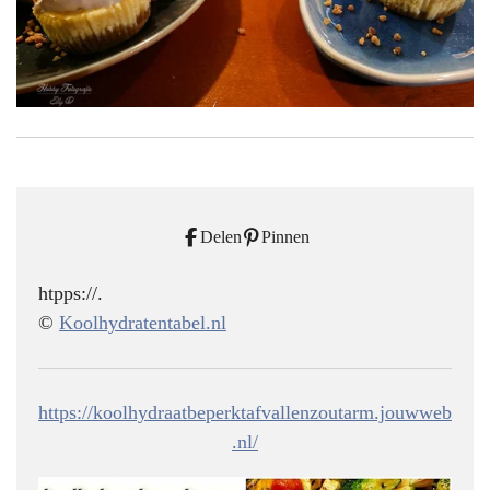
Delen
Pinnen
htpps://.
©
Koolhydratentabel.nl
https://koolhydraatbeperktafvallenzoutarm.jouwweb
.nl/